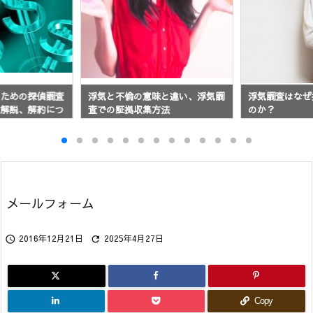
味と違い、浮気調
浮気調査はなぜ探偵に相談される
良心的な探偵探
方法
のか？
メールフォーム
2016年12月21日
2025年4月27日


Copy