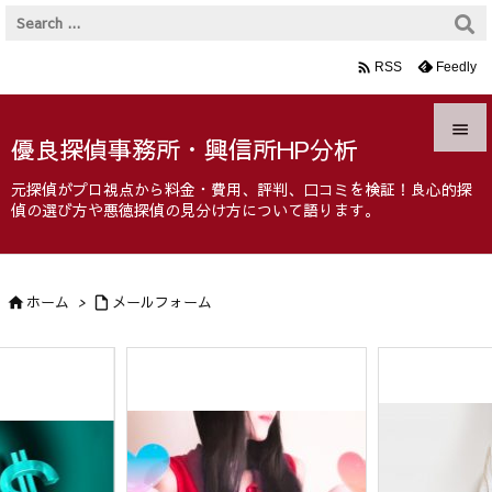

Feedly
RSS

優良探偵事務所・興信所HP分析

元探偵がプロ視点から料金・費用、評判、口コミを検証！良心的探
メニュ
偵の選び方や悪徳探偵の見分け方について語ります。

サイド

ホーム
>
メールフォーム


前へ

次へ

検索