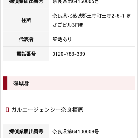
探偵業届出番号
奈良県第64160005号
ガ
ル
奈良県北葛城郡王寺町王寺2-6-1 ま
住所
エ
さごビル3F階
ー
ジ
代表者
記載あり
ェ
電話番号
0120-783-339
ン
シ
ー
奈
磯城郡
良
王
寺
ガルエージェンシー奈良橿原
4.
磯
城
探偵業届出番号
奈良県第64100009号
郡