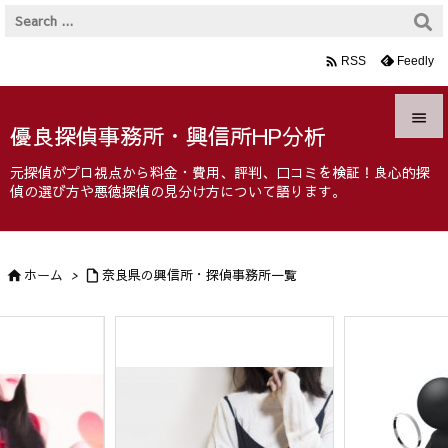

Feedly
RSS

優良探偵事務所・興信所HP分析

元探偵がプロ視点から料金・費用、評判、口コミを検証！良心的探
メニュ
偵の選び方や悪徳探偵の見分け方について語ります。

サイド

ホーム
>
奈良県の興信所・探偵事務所一覧


前へ

次へ

検索