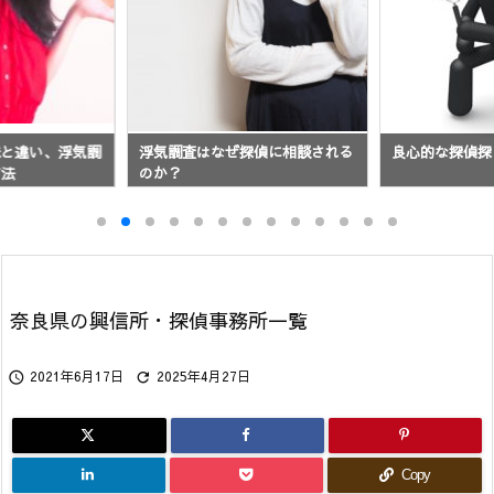
味と違い、浮気調
浮気調査はなぜ探偵に相談される
良心的な探偵探
方法
のか？
奈良県の興信所・探偵事務所一覧
2021年6月17日
2025年4月27日


Copy