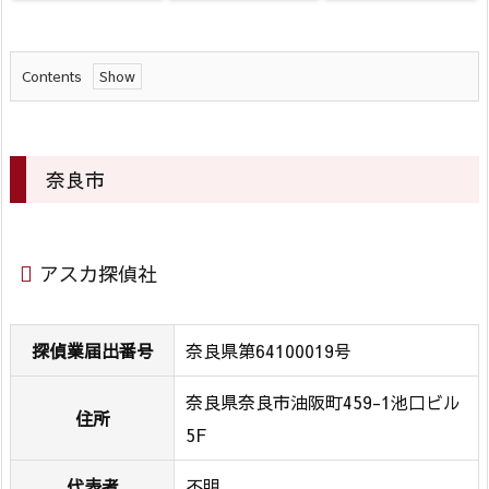
Contents
1.
奈
良
奈良市
市
1.
1.
アスカ探偵社
ア
ス
カ
探偵業届出番号
奈良県第64100019号
探
偵
奈良県奈良市油阪町459-1池口ビル
住所
社
5F
1.
2.
代表者
不明