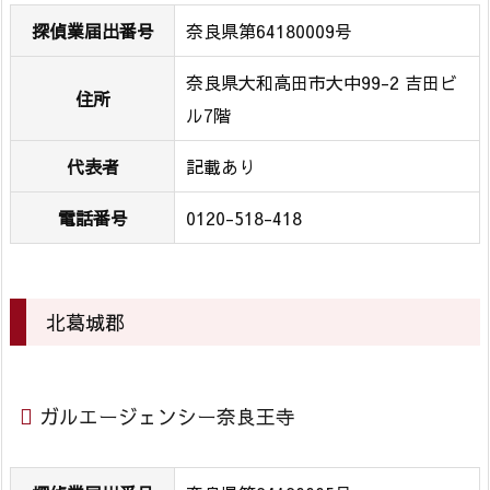
ェ
探偵業届出番号
奈良県第64180009号
ン
シ
奈良県大和高田市大中99-2 吉田ビ
住所
ー
ル7階
奈
良
代表者
記載あり
大
電話番号
0120-518-418
和
高
田
3.
北葛城郡
北
葛
城
ガルエージェンシー奈良王寺
郡
3.
1.