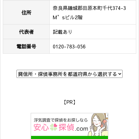
4.
奈良県磯城郡田原本町千代374-3
住所
1.
M’sビル2階
ガ
代表者
記載あり
ル
エ
電話番号
0120-783-056
ー
ジ
ェ
ン
シ
ー
奈
【PR】
良
橿
原