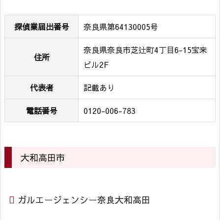
奈
良
探偵業届出番号
奈良県第64130005号
中
央
奈良県奈良市芝辻町4丁目6-15宝来
住所
2.
ビル2F
大
代表者
記載あり
和
高
電話番号
0120-006-783
田
市
2.
1.
大和高田市
ガ
ル
エ
ガルエージェンシー奈良大和高田
ー
ジ