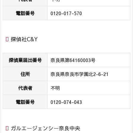
探
電話番号
0120-017-570
偵
社
C
&
探偵社C&Y
Y
1.
探偵業届出番号
奈良県第64160003号
3.
ガ
住所
奈良県奈良市学園北2-6-21
ル
エ
代表者
不明
ー
ジ
電話番号
0120-074-043
ェ
ン
シ
ガルエージェンシー奈良中央
ー